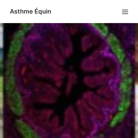
Asthme Équin
ACCUEIL
RECHERCHE
PROJET DE RECHERCHE
INSTALLATIONS
ÉQUIPE
PUBLICATIONS
NOUVELLES
NOUS JOINDRE
ENGLISH
RECHERCHE